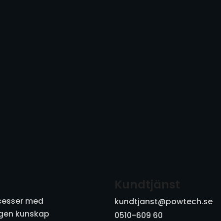
Kundtjänst
ocesser med
kundtjanst@powtech.se
digen kunskap
0510-609 60