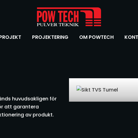
PROJEKT
PROJEKTERING
OM POWTECH
KONT
vänds huvudsakligen för
ör att garantera
tionering av produkt.