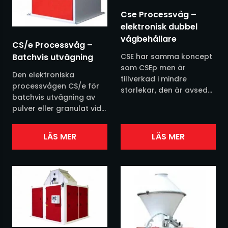
Cse Processvåg –
Filter
Plast
elektronisk dubbel
vågbehållare
Fluidisering
Snus
CS/e Processvåg –
CSE har samma koncept
Batchvis utvägning
som CSEp men är
Fördelare
Den elektroniska
tillverkad i mindre
processvågen CS/e för
storlekar, den är avsedd
Jacob rörsystem
batchvis utvägning av
att användas för
pulver eller granulat vid
övervakning av
exempelvis säckfyllning.
Kvarnar
bulkproduktflöde.
Beroende på produkt
Dubbla vågbehållare
LÄS MER
LÄS MER
finns flera
matas växelvis....
Nivåvakter
matningsalternativ att
tillgå. Heavy duty
Pneumatisk transport
design...
Processvågar