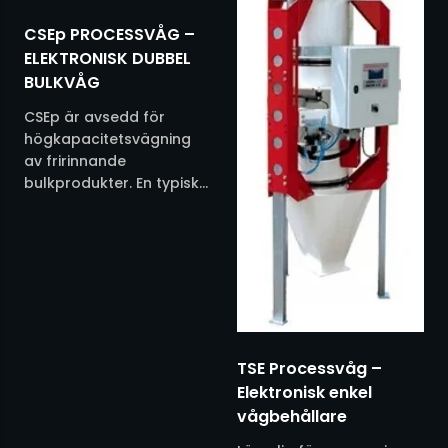
Siktar
CSEp PROCESSVÅG –
Silo
ELEKTRONISK DUBBEL
BULKVÅG
Skruvar
CSEp är avsedd för
högkapacitetsvägning
Småsäckshantering
av fririnnande
bulkprodukter. En typisk
installation kan vara
Storsäckshantering
övervakning av
skeppslastning eller
Säckfyllning
produktintag till
lagringssilos. • Heavy
Sändartransportörer
duty design • Finns i...
Transporter övriga
TSE Processvåg –
Elektronisk enkel
Utmatare
vågbehållare