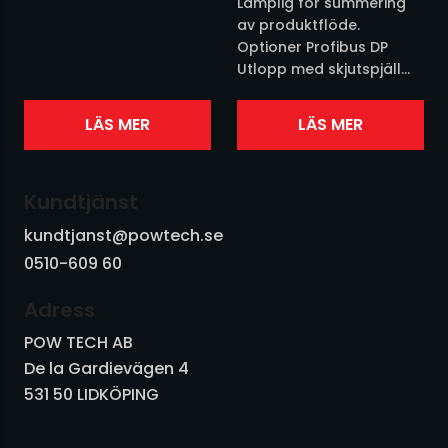
Lämplig för summering
Vibratorer och Kolvvibratorer
av produktflöde.
Optioner Profibus DP
Utlopp med skjutspjäll
Vibrotransportörer och utrustning
Utlopp med cellmatare
Utlopp med
Vridspjäll och skjutspjäll
LÄS MER
LÄS MER
skruvtransport
Produktberörda delar i
Övrigt
rostfritt stål Kontroll av
Kundtjänst
produktflöde...
kundtjanst@powtech.se
0510-609 60
Adress
POW TECH AB
De la Gardievägen 4
531 50 LIDKÖPING