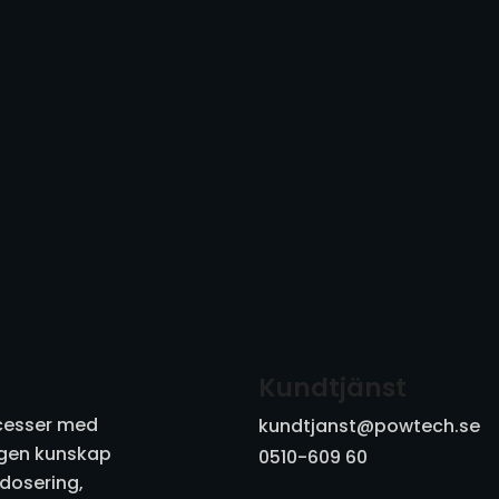
Kundtjänst
ocesser med
kundtjanst@powtech.se
digen kunskap
0510-609 60
 dosering,