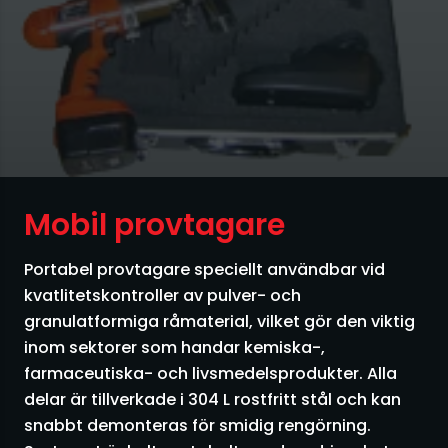
Siktar
Silo
Skruvar
Småsäckshantering
Storsäckshantering
Mobil provtagare
Säckfyllning
Portabel provtagare speciellt användbar vid
kvatlitetskontroller av pulver- och
Sändartransportörer
granulatformiga råmaterial, vilket gör den viktig
inom sektorer som handar kemiska-,
Transporter övriga
farmaceutiska- och livsmedelsprodukter. Alla
delar är tillverkade i 304 L rostfritt stål och kan
Utmatare
snabbt demonteras för smidig rengörning.