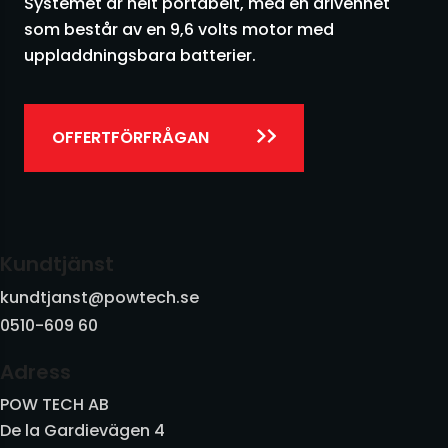
Systemet är helt portabelt, med en drivenhet
Vibratorer och Kolvvibratorer
som består av en 9,6 volts motor med
uppladdningsbara batterier.
Vibrotransportörer och utrustning
Vridspjäll och skjutspjäll
OFFERTFÖRFRÅGAN
Övrigt
Kundtjänst
kundtjanst@powtech.se
0510-609 60
Adress
POW TECH AB
De la Gardievägen 4