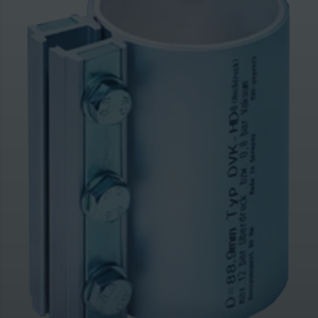
Siktar
Silo
Skruvar
Småsäckshantering
Storsäckshantering
Säckfyllning
Sändartransportörer
Transporter övriga
Utmatare