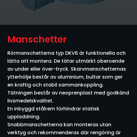
Vibratorer och Kolvvibratorer
Vibrotransportörer och utrustning
Manschetter
Vridspjäll och skjutspjäll
Rörmanschetterna typ DKV6 är funktionella och
Övrigt
lätta att montera. De tätar utmärkt oberoende
av under eller över-tryck. Skarvmanschetternas
ytterhölje består av aluminium, bultar som ger
en kraftig och stabil sammankoppling.
Tätningen består av neoprenplast med godkänd
livsmedelskvalitet.
En inbyggd stålrem förhindrar statisk
uppladdning.
Snabbmanschetterna kan monteras utan
verktyg och rekommenderas där rengöring är