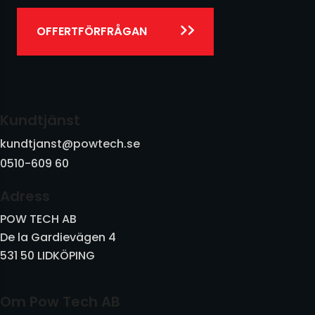
OFFERTFÖRFRÅGAN
Kundtjänst
kundtjanst@powtech.se
0510-609 60
Adress
POW TECH AB
De la Gardievägen 4
531 50 LIDKÖPING
Om Pow Tech AB