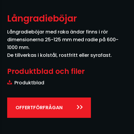
Siktar
Silo
Långradieböjar
Skruvar
Långradieböjar med raka ändar finns i rör
dimensionerna 25-125 mm med radie på 600-
Småsäckshantering
1000 mm.
De tillverkas i kolstål, rostfritt eller syrafast.
Storsäckshantering
Produktblad och filer
Säckfyllning
Produktblad
Sändartransportörer
OFFERTFÖRFRÅGAN
Transporter övriga
Utmatare