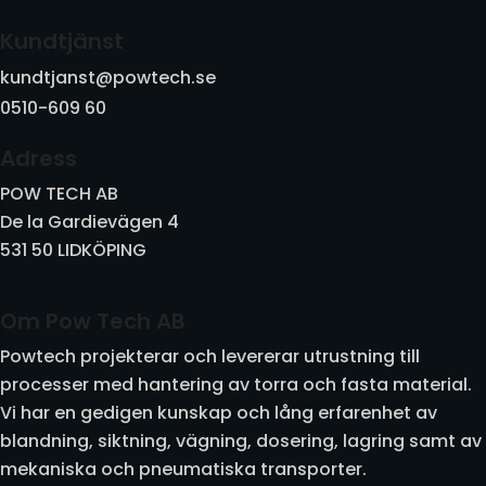
Vibratorer och Kolvvibratorer
Kundtjänst
kundtjanst@powtech.se
Vibrotransportörer och utrustning
0510-609 60
Vridspjäll och skjutspjäll
Adress
Övrigt
POW TECH AB
De la Gardievägen 4
531 50 LIDKÖPING
Om Pow Tech AB
Powtech projekterar och levererar utrustning till
processer med hantering av torra och fasta material.
Vi har en gedigen kunskap och lång erfarenhet av
blandning, siktning, vägning, dosering, lagring samt av
mekaniska och pneumatiska transporter.