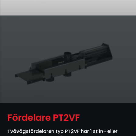
Filter
Plast
Fluidisering
Snus
Fördelare
Jacob rörsystem
Kvarnar
Nivåvakter
Pneumatisk transport
Fördelare PT2VF
Processvågar
Tvåvägsfördelaren typ PT2VF har 1 st in- eller