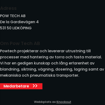
Vibratorer och Kolvvibratorer
Adress
POW TECH AB
Vibrotransportörer och utrustning
De la Gardievägen 4
531 50 LIDKÖPING
Vridspjäll och skjutspjäll
Övrigt
Om Pow Tech AB
Powtech projekterar och levererar utrustning till
processer med hantering av torra och fasta material.
Vi har en gedigen kunskap och lång erfarenhet av
blandning, siktning, vägning, dosering, lagring samt av
mekaniska och pneumatiska transporter.
Medarbetare
Webbplats av
Knockout