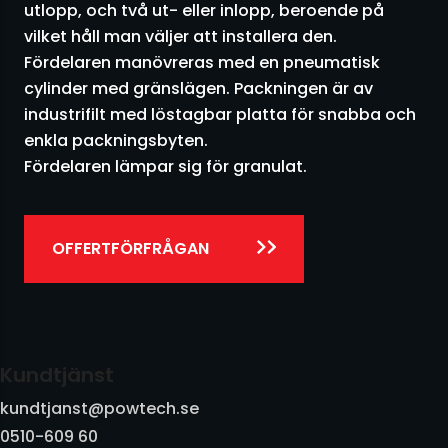
Siktar
utlopp, och två ut- eller inlopp, beroende på
vilket håll man väljer att installera den.
Silo
Fördelaren manövreras med en pneumatisk
cylinder med gränslägen. Packningen är av
Skruvar
industrifilt med löstagbar platta för snabba och
enkla packningsbyten.
Småsäckshantering
Fördelaren lämpar sig för granulat.
Storsäckshantering
OFFERTFÖRFRÅGAN
Säckfyllning
Sändartransportörer
Transporter övriga
Kundtjänst
kundtjanst@powtech.se
Utmatare
0510-609 60