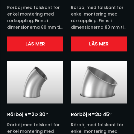
Vibratorer och Kolvvibratorer
Rörböj med falskant för
Rörböj med falskant för
enkel montering med
enkel montering med
rörkoppling. Finns i
rörkoppling. Finns i
Vibrotransportörer och utrustning
dimensionerna 80 mm till
dimensionerna 80 mm till
630 mm. Finns i
630 mm. Finns i
Vridspjäll och skjutspjäll
grundmålat,
grundmålat,
LÄS MER
LÄS MER
galvaniserat eller
galvaniserat eller
Övrigt
rostfritt. Se vår
rostfritt. Se vår
produktblad nedan för
produktblad nedan för...
mer...
Rörböj R=2D 30°
Rörböj R=2D 45°
Rörböj med falskant för
Rörböj med falskant för
enkel montering med
enkel montering med