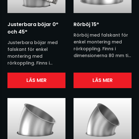
Filter
Plast
Justerbara böjar 0°
Rörböj 15°
Fluidisering
Snus
och 45°
Rörböj med falskant för
Fördelare
enkel montering med
Justerbara böjar med
rörkoppling. Finns i
falskant för enkel
dimensionerna 80 mm till
montering med
Jacob rörsystem
630 mm. Finns i
rörkoppling. Finns i
grundmålat,
dimensionerna 100 mm
Kvarnar
galvaniserat eller
till 250 mm. Finns i
LÄS MER
LÄS MER
rostfritt. Se vår
grundmålat,
produktblad nedan för
Nivåvakter
galvaniserat eller
mer...
rostfritt. Se vårt
produktblad nedan för
Pneumatisk transport
mer...
Processvågar