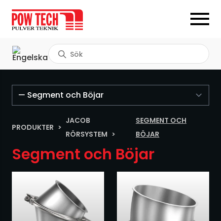
Produktsökning
< Tillbaka
< Tillbaka
Nya produkter
Bageri
JACOB
SEGMENT OCH
PRODUKTER
Begagnat
Betong och cement
RÖRSYSTEM
BÖJAR
Segment och Böjar
Blandare
Energi
Cellmatare Sluss
Kemi
Doserare
Livsmedel