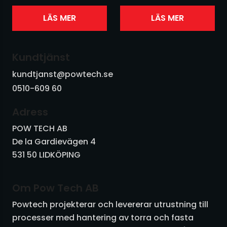
630 mm. Finns i
630 mm. Finns i
grundmålat,
grundmålat,
LÄS MER
LÄS MER
galvaniserat eller
galvaniserat eller
rostfritt. Se vår
rostfritt. Se vårt
produktblad nedan för...
produktblad nedan för...
Kundtjänst
kundtjanst@powtech.se
0510-609 60
Adress
POW TECH AB
De la Gardievägen 4
531 50 LIDKÖPING
Om Pow Tech AB
Powtech projekterar och levererar utrustning till
processer med hantering av torra och fasta